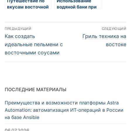
Путешествие по
Использование
вкусам восточной
водяной бани при
кухни
приготовлении
соусов
Навигация
ПРЕДЫДУЩИЙ
СЛЕДУЮЩИЙ
по
Предыдущая
Следующая
Как создать
Гриль техника на
запись:
запись:
записям
идеальные пельмени с
востоке
восточными соусами
ПОСЛЕДНИЕ МАТЕРИАЛЫ
Преимущества и возможности платформы Astra
Automation: автоматизация ИТ-операций в России
на базе Ansible
06.07.2026