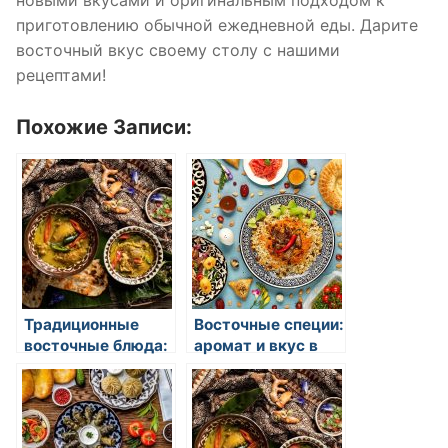
новыми вкусами и оригинальным подходом к
приготовлению обычной ежедневной еды. Дарите
восточный вкус своему столу с нашими
рецептами!
Похожие Записи:
Традиционные
Восточные специи:
восточные блюда:
аромат и вкус в
открытие для
каждом блюде
гурманов