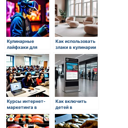
Кулинарные
Как использовать
лайфхаки для
злаки в кулинарии
подготовки к
праздникам
Курсы интернет-
Как включить
маркетинга в
детей в
Минске:
приготовление
расширение
еды
горизонтов в