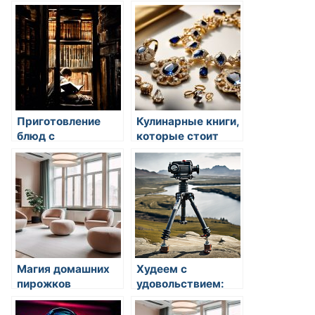
советы для
идеального суфле
гурманов
Приготовление
Кулинарные книги,
блюд с
которые стоит
использованием
прочитать
птичьих яиц
Магия домашних
Худеем с
пирожков
удовольствием:
полезные рецепты