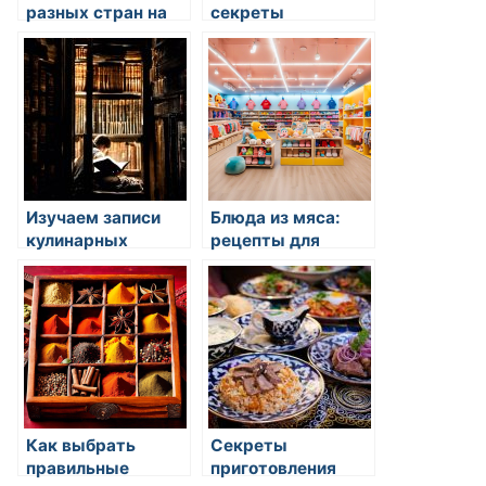
разных стран на
секреты
мировые
мишленовских
кулинарные
ресторанов
тренды
Изучаем записи
Блюда из мяса:
кулинарных
рецепты для
шедевров
жарки и запекания
Как выбрать
Секреты
правильные
приготовления