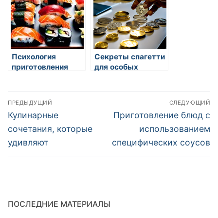
digital marketing
Психология
Секреты спагетти
приготовления
для особых
пищи: как она
моментов
влияет на нас
Навигация
ПРЕДЫДУЩИЙ
СЛЕДУЮЩИЙ
по
Предыдущая
Следующая
Кулинарные
Приготовление блюд с
запись:
запись:
записям
сочетания, которые
использованием
удивляют
специфических соусов
ПОСЛЕДНИЕ МАТЕРИАЛЫ