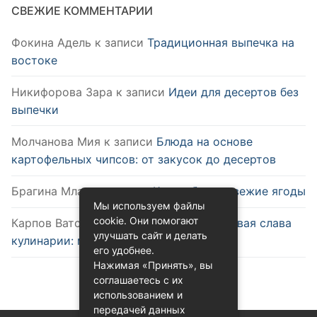
СВЕЖИЕ КОММЕНТАРИИ
Фокина Адель
к записи
Традиционная выпечка на
востоке
Никифорова Зара
к записи
Идеи для десертов без
выпечки
Молчанова Мия
к записи
Блюда на основе
картофельных чипсов: от закусок до десертов
Брагина Млада
к записи
Как выбрать свежие ягоды
Мы используем файлы
cookie. Они помогают
Карпов Ватслав
к записи
Удобство и новая слава
улучшать сайт и делать
кулинарии: микроволновка
его удобнее.
Нажимая «Принять», вы
соглашаетесь с их
использованием и
передачей данных