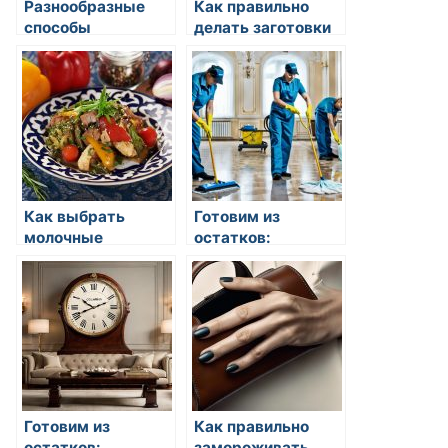
Разнообразные
Как правильно
способы
делать заготовки
обработки
на зиму
продуктов
Как выбрать
Готовим из
молочные
остатков:
продукты
кулинарные идеи
Готовим из
Как правильно
остатков:
замороживать