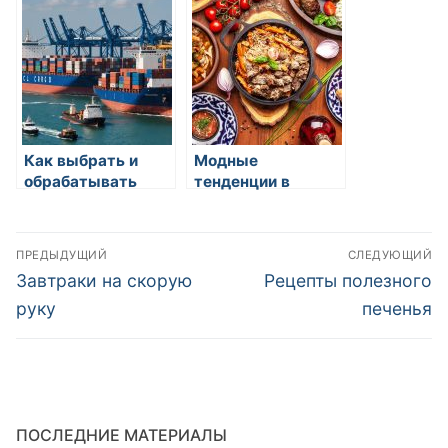
кулинарии
Как выбрать и
Модные
обрабатывать
тенденции в
продукты в
кулинарии
кулинарии
Навигация
ПРЕДЫДУЩИЙ
СЛЕДУЮЩИЙ
по
Предыдущая
Следующая
Завтраки на скорую
Рецепты полезного
запись:
запись:
записям
руку
печенья
ПОСЛЕДНИЕ МАТЕРИАЛЫ