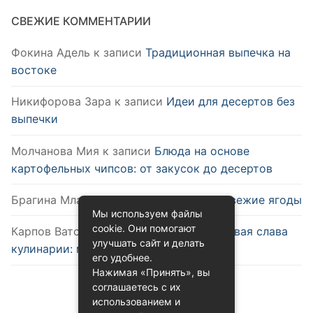
СВЕЖИЕ КОММЕНТАРИИ
Фокина Адель
к записи
Традиционная выпечка на
востоке
Никифорова Зара
к записи
Идеи для десертов без
выпечки
Молчанова Мия
к записи
Блюда на основе
картофельных чипсов: от закусок до десертов
Брагина Млада
к записи
Как выбрать свежие ягоды
Мы используем файлы
cookie. Они помогают
Карпов Ватслав
к записи
Удобство и новая слава
улучшать сайт и делать
кулинарии: микроволновка
его удобнее.
Нажимая «Принять», вы
соглашаетесь с их
использованием и