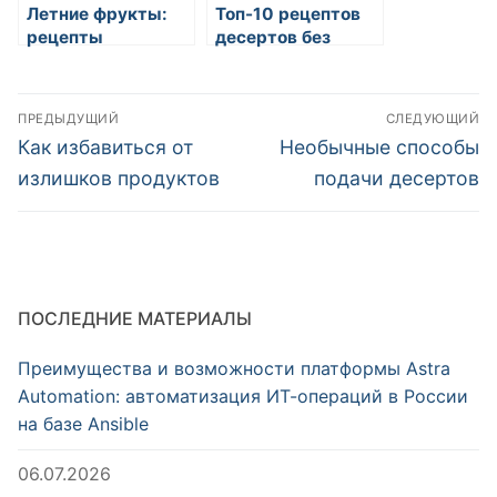
Летние фрукты:
Топ-10 рецептов
рецепты
десертов без
освежающих
сахара
напитков
Навигация
ПРЕДЫДУЩИЙ
СЛЕДУЮЩИЙ
по
Предыдущая
Следующая
Как избавиться от
Необычные способы
запись:
запись:
записям
излишков продуктов
подачи десертов
ПОСЛЕДНИЕ МАТЕРИАЛЫ
Преимущества и возможности платформы Astra
Automation: автоматизация ИТ-операций в России
на базе Ansible
06.07.2026