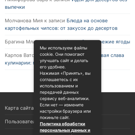
выпечки
Молчанова Мия
к записи
Блюда на основе
картофельных чипсов: от закусок до десертов
Брагина Млада
к записи
Как выбрать свежие ягоды
Мы используем файлы
cookie. Они помогают
Карпов Ватслав
к записи
Удобство и новая слава
улучшать сайт и делать
кулинарии: микроволновка
его удобнее.
Нажимая «Принять», вы
соглашаетесь с их
использованием и
передачей данных
сервису веб-аналитики.
Если нет — измените
Карта сайта
настройки браузера или
покиньте сайт.
Пользовательское соглашение
Политика обработки
персональных данных и