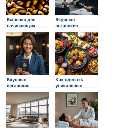
Выпечка для
Вкусные
начинающих:
веганские
простые рецепты
десерты
Вкусные
Как сделать
веганские
уникальные
десерты
десерты из меда