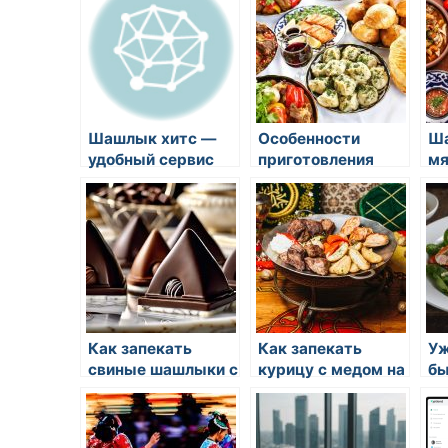
Шашлык хитс —
Особенности
Ша
удобный сервис
приготовления
мя
для доставки
мясных блюд в
за
шашлыка в Санкт-
восточных
об
Петербурге
странах
ша
Как запекать
Как запекать
Уж
свиные шашлыки с
курицу с медом на
бы
пряностями
зиму