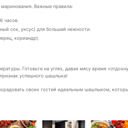
я маринования. Важные правила:
6 часов.
ый сок, уксус) для большей нежности.
перец, кориандр).
ратуры. Готовьте на углях, давая мясу время «отдохн
признак успешного шашлыка!
порадовать своих гостей идеальным шашлыком, котор