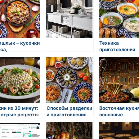
шлык – кусочки
Техника
са,
приготовления
маринованные и
жареного риса 
жаренные на
овощами: секр
мпурах
восточной кухн
ин из 30 минут:
Способы разделки
Восточная кухня
стрые рецепты
и приготовления
основные
курящегося мяса
принципы
в восточной кухне
приготовления
восточных блю