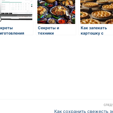
екреты
Секреты и
Как запекать
иготовления
техники
картошку с
машнего
идеального
копченостями
гурта
разделывания
рыбы для суши в
восточной кухне
СЛЕ
Следующая
Как сохранить свежесть з