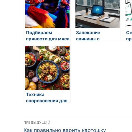
Подбираем
Запекание
С
пряности для мяса
свинины с
пр
горчицей
до
йо
Техника
скоросоления для
приготовления
восточных
Навигация
закусок
ПРЕДЫДУЩИЙ
Предыдущая
Как правильно варить картошку