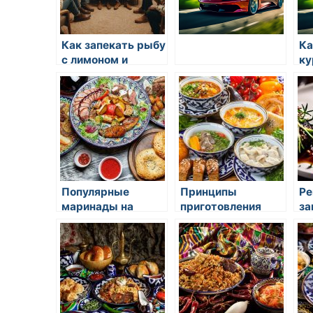
Как запекать рыбу
Ка
с лимоном и
ку
пряностями
Популярные
Принципы
Ре
маринады на
приготовления
за
восточной кухне
рыбных блюд
ка
восточной кухни
бр