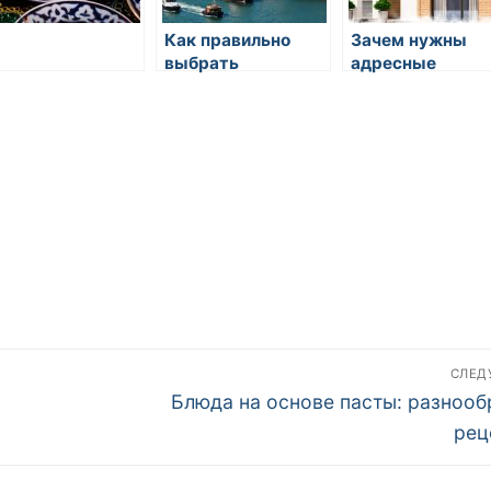
Как правильно
Зачем нужны
выбрать
адресные
компанию по
таблички на дом
перевозке грузов
как их правильн
выбрать
СЛЕ
Следующая
Блюда на основе пасты: разнооб
запись:
рец