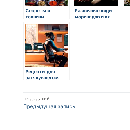
Секреты и
Различные виды
техники
маринадов и их
идеального
использование в
разделывания
восточной кухне
рыбы для суши в
восточной кухне
Рецепты для
затянувшегося
летнего обеда
Навигация
ПРЕДЫДУЩИЙ
Предыдущая
Предыдущая запись
по
запись:
записям