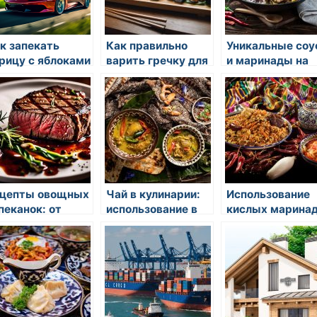
к запекать
Как правильно
Уникальные со
рицу с яблоками
варить гречку для
и маринады на
гарнира
востоке
цепты овощных
Чай в кулинарии:
Использование
пеканок: от
использование в
кислых марина
ртофеля до
блюдах
и уксуса в
окколи
азиатской
гастрономии