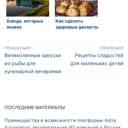
Блюда, которые
Как сделать
можно
здоровые десерты
приготовить за 15
минут
Навигация
ПРЕДЫДУЩИЙ
СЛЕДУЮЩИЙ
по
Предыдущая
Следующая
Великолепные закуски
Рецепты сладостей
запись:
запись:
записям
из рыбы для
для маленьких детей
кулинарной вечеринки
ПОСЛЕДНИЕ МАТЕРИАЛЫ
Преимущества и возможности платформы Astra
Automation: автоматизация ИТ-операций в России