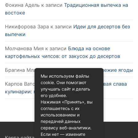
Фокина Адель
к записи
Традиционная выпечка на
востоке
Никифорова Зара
к записи
Идеи для десертов без
выпечки
Молчанова Мия
к записи
Блюда на основе
картофельных чипсов: от закусок до десертов
Брагина Млада
к записи
Как выбрать свежие ягоды
Мы используем файлы
cookie. Они помогают
Карпов Ватслав
к записи
Удобство и новая слава
улучшать сайт и делать
кулинарии: микроволновка
его удобнее.
Нажимая «Принять», вы
соглашаетесь с их
использованием и
передачей данных
сервису веб-аналитики.
Если нет — измените
Карта сайта