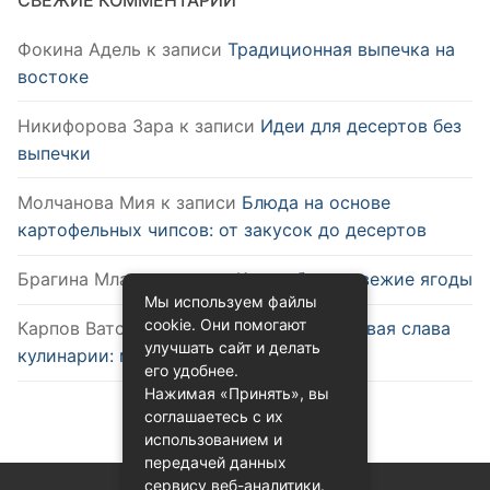
Фокина Адель
к записи
Традиционная выпечка на
востоке
Никифорова Зара
к записи
Идеи для десертов без
выпечки
Молчанова Мия
к записи
Блюда на основе
картофельных чипсов: от закусок до десертов
Брагина Млада
к записи
Как выбрать свежие ягоды
Мы используем файлы
cookie. Они помогают
Карпов Ватслав
к записи
Удобство и новая слава
улучшать сайт и делать
кулинарии: микроволновка
его удобнее.
Нажимая «Принять», вы
соглашаетесь с их
использованием и
передачей данных
сервису веб-аналитики.