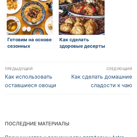
Готовим на основе
Как сделать
сезонных
здоровые десерты
продуктов
Навигация
ПРЕДЫДУЩИЙ
СЛЕДУЮЩИЙ
по
Предыдущая
Следующая
Как использовать
Как сделать домашние
запись:
запись:
записям
оставшиеся овощи
сладости к чаю
ПОСЛЕДНИЕ МАТЕРИАЛЫ