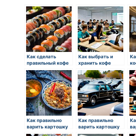
Как сделать
Как выбрать и
Ка
правильный кофе
хранить кофе
ко
Как правильно
Как правильно
Ка
варить картошку
варить картошку
ва
дл