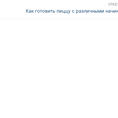
СЛЕ
Следующая
Как готовить пиццу с различными начи
запись: