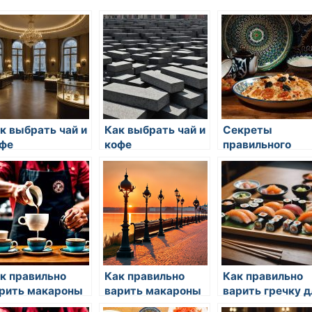
к выбрать чай и
Как выбрать чай и
Секреты
фе
кофе
правильного
заваривания ча
к правильно
Как правильно
Как правильно
рить макароны
варить макароны
варить гречку д
я салатов
для салатов
гарнира