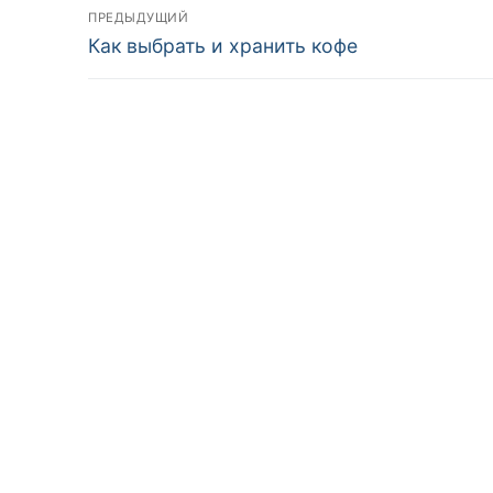
Навигация
ПРЕДЫДУЩИЙ
Предыдущая
Как выбрать и хранить кофе
по
запись:
записям