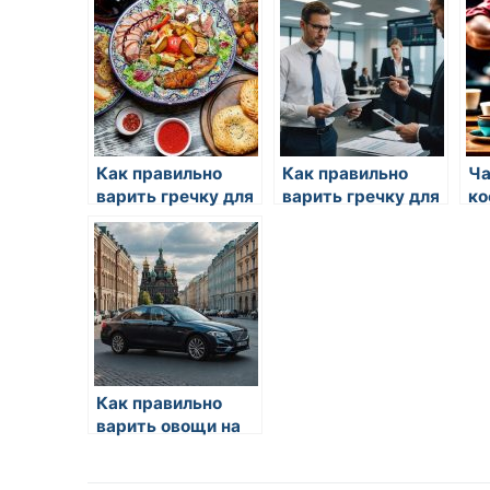
Как правильно
Как правильно
Ча
варить гречку для
варить гречку для
ко
гарнира
гарнира
пр
до
Ро
Как правильно
варить овощи на
пару