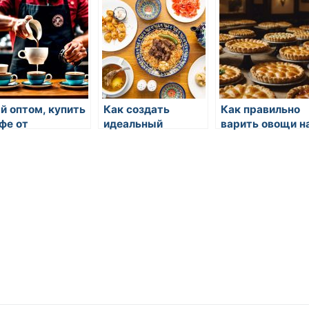
й оптом, купить
Как создать
Как правильно
фе от
идеальный
варить овощи н
оизводителя:
воздушный рис
пару
ставка по
для суши
ссии, СНГ