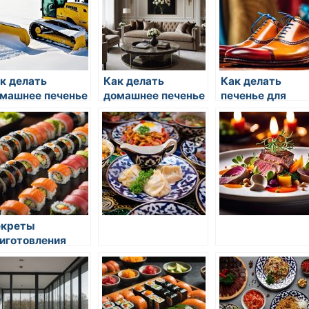
к делать
Как делать
Как делать
машнее печенье
домашнее печенье
печенье для
орехами
с орехами
чаепитий
екреты
иготовления
инов