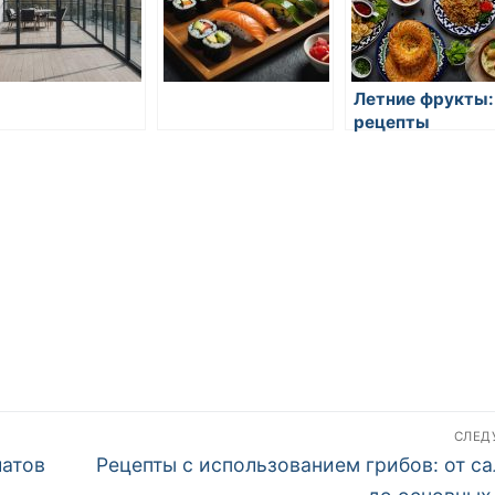
Летние фрукты:
рецепты
освежающих
напитков
СЛЕ
Следующая
латов
Рецепты с использованием грибов: от са
запись: