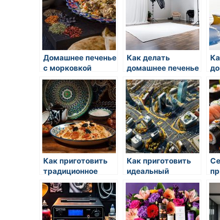
Домашнее печенье
Как делать
Ка
с морковкой
домашнее печенье
до
с орехами
с 
Как приготовить
Как приготовить
С
традиционное
идеальный
пр
печенье для чая
чизкейк
бл
восточного стиля