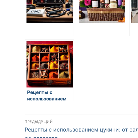
Рецепты с
использованием
миндаля
Навигация
ПРЕДЫДУЩИЙ
Предыдущая
Рецепты с использованием цукини: от са
по
запись: