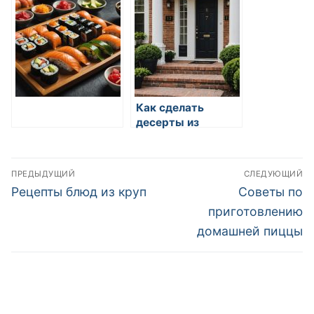
поваров
Как сделать
десерты из
молока
Навигация
ПРЕДЫДУЩИЙ
СЛЕДУЮЩИЙ
по
Предыдущая
Следующая
Рецепты блюд из круп
Советы по
запись:
запись:
записям
приготовлению
домашней пиццы