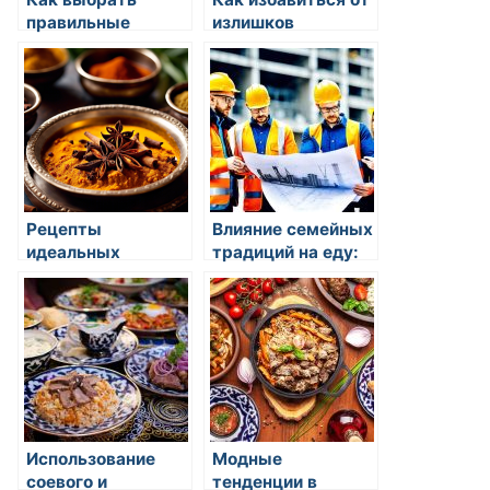
правильные
излишков
вкусные соленья
продуктов
Рецепты
Влияние семейных
идеальных
традиций на еду:
тестирований во
как это работает
время поста
Использование
Модные
соевого и
тенденции в