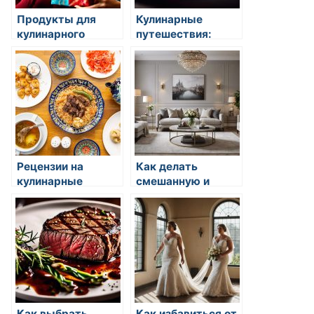
Продукты для
Кулинарные
кулинарного
путешествия:
искусства
вдохновение в
разных странах
Рецензии на
Как делать
кулинарные
смешанную и
течения в мире
чистую еду
Как выбрать
Как избавиться от