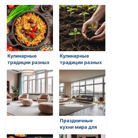
кокосового молока
кулинарии
в восточной кухне
Кулинарные
Кулинарные
традиции разных
традиции разных
стран
стран
Праздничные
кухни мира для
лучших шеф-