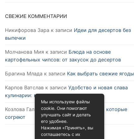
СВЕЖИЕ КОММЕНТАРИИ
Никифорова Зара
к записи
Идеи для десертов без
выпечки
Молчанова Мия
к записи
Блюда на основе
картофельных чипсов: от закусок до десертов
Брагина Млада
к записи
Как выбрать свежие ягоды
Карпов Ватслав
к записи
Удобство и новая слава
кулинарии: микроволновка
Мы используем файлы
cookie. Они помогают
Козлова Галина
к записи
Зимние блюда, которые
улучшать сайт и делать
согреют
его удобнее.
Нажимая «Принять», вы
соглашаетесь с их