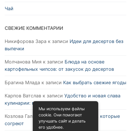
Чай
СВЕЖИЕ КОММЕНТАРИИ
Никифорова Зара
к записи
Идеи для десертов без
выпечки
Молчанова Мия
к записи
Блюда на основе
картофельных чипсов: от закусок до десертов
Брагина Млада
к записи
Как выбрать свежие ягоды
Карпов Ватслав
к записи
Удобство и новая слава
кулинарии: микроволновка
Мы используем файлы
cookie. Они помогают
Козлова Галина
к записи
Зимние блюда, которые
улучшать сайт и делать
согреют
его удобнее.