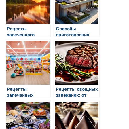
Рецепты
Способы
запеченного
приготовления
картофеля с
запеченного
сыром
картофеля
Рецепты
Рецепты овощных
запеченных
запеканок: от
овощей с сыром
картофеля до
брокколи