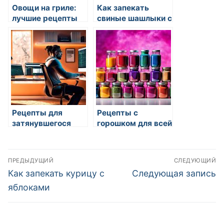
Овощи на гриле:
Как запекать
лучшие рецепты
свиные шашлыки с
пряностями
Рецепты для
Рецепты с
затянувшегося
горошком для всей
летнего обеда
семьи
Навигация
ПРЕДЫДУЩИЙ
СЛЕДУЮЩИЙ
по
Предыдущая
Следующая
Как запекать курицу с
Следующая запись
запись:
запись:
записям
яблоками