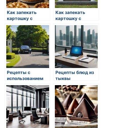
Как запекать
Как запекать
картошку с
картошку с
копченостями
копченостями
Рецепты с
Рецепты блюд из
использованием
тыквы
цукини: от салатов
до десертов