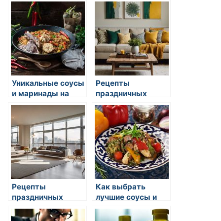
кухни
майонеза
Уникальные соусы
Рецепты
и маринады на
праздничных
востоке
салатов
Рецепты
Как выбрать
праздничных
лучшие соусы и
салатов
специи