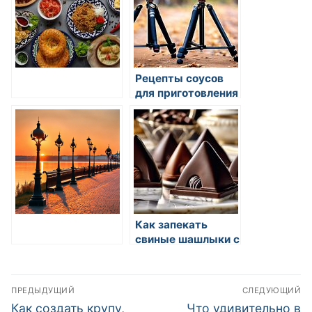
Рецепты соусов
для приготовления
пиццы
Как запекать
свиные шашлыки с
пряностями
Навигация
ПРЕДЫДУЩИЙ
СЛЕДУЮЩИЙ
по
Предыдущая
Следующая
Как создать крупу,
Что удивительно в