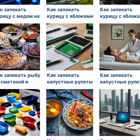
к запекать
Как запекать
Как запекать
рицу с медом на
курицу с яблоками
курицу с яблок
му
к запекать рыбу
Как запекать
Как запекать
 сметаной и
капустные рулеты
капустные рул
ыром