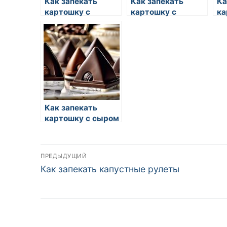
Как запекать
Как запекать
Ка
картошку с
картошку с
ка
копченостями
копченостями
ко
Как запекать
картошку с сыром
на праздничный
стол
Навигация
ПРЕДЫДУЩИЙ
Предыдущая
Как запекать капустные рулеты
по
запись:
записям