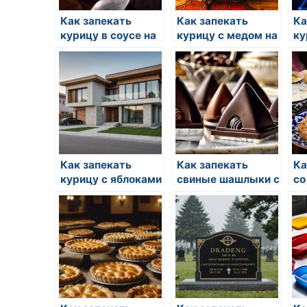
Как запекать
Как запекать
Ка
курицу в соусе на
курицу с медом на
ку
зиму
зиму
зи
Как запекать
Как запекать
Ка
курицу с яблоками
свиные шашлыки с
со
пряностями
с